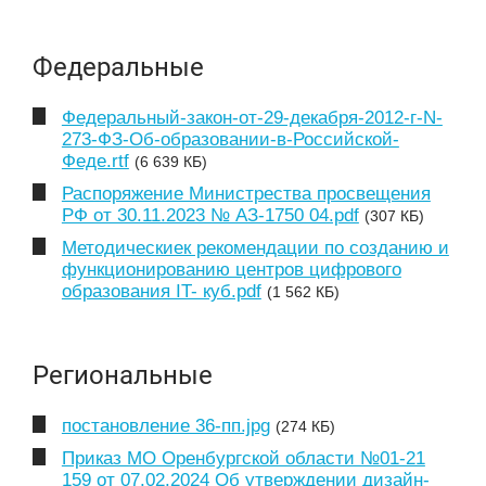
Федеральные
Федеральный-закон-от-29-декабря-2012-г-N-
273-ФЗ-Об-образовании-в-Российской-
Феде.rtf
(6 639 КБ)
Распоряжение Министрества просвещения
РФ от 30.11.2023 № АЗ-1750 04.pdf
(307 КБ)
Методическиек рекомендации по созданию и
функционированию центров цифрового
образования IT- куб.pdf
(1 562 КБ)
Региональные
постановление 36-пп.jpg
(274 КБ)
Приказ МО Оренбургской области №01-21
159 от 07.02.2024 Об утверждении дизайн-