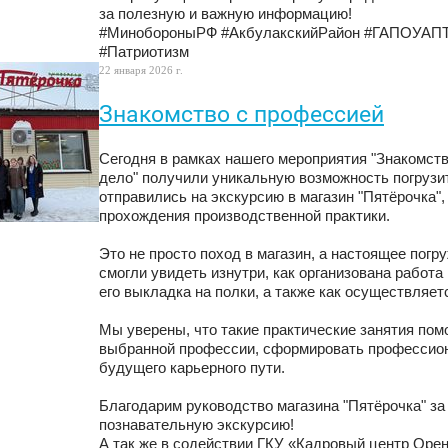
за полезную и важную информацию!
#МинобороныРФ #АкбулакскийРайон #ГАПОУАПТ
#Патриотизм
22 января 2026 г.
Знакомство с профессией
Сегодня в рамках нашего мероприятия "Знакомств
дело" получили уникальную возможность погруз
отправились на экскурсию в магазин "Пятёрочка"
прохождения производственной практики.
Это не просто поход в магазин, а настоящее погр
смогли увидеть изнутри, как организована работа
его выкладка на полки, а также как осуществляе
Мы уверены, что такие практические занятия по
выбранной профессии, сформировать профессион
будущего карьерного пути.
Благодарим руководство магазина "Пятёрочка" за
познавательную экскурсию!
А так же в содействии ГКУ «Кадровый центр Орен