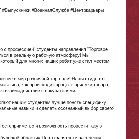
 #Выпускники #ВоеннаяСлужба #Центркарьеры
о с профессией" студенты направления "Торговое
иться в реальную рабочую атмосферу! Мы
, который для многих наших ребят уже стал местом
ужение в мир розничной торговли! Наши студенты
 магазина, как происходит процесс приемки товара,
тся взаимодействие с покупателями.
могают нашим студентам лучше понять специфику
альные навыки и сделать осознанный выбор своего
 гостеприимство и возможность провести такую
бургской области» Центр занятости населения