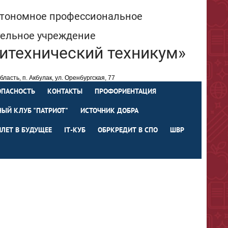
втономное профессиональное
тельное учреждение
итехнический техникум»
ласть, п. Акбулак, ул. Оренбургская, 77
spo66@ mail.orb.ru
219-64
ОПАСНОСТЬ
КОНТАКТЫ
ПРОФОРИЕНТАЦИЯ
ЫЙ КЛУБ "ПАТРИОТ"
ИСТОЧНИК ДОБРА
ИЛЕТ В БУДУЩЕЕ
IТ-КУБ
ОБРКРЕДИТ В СПО
ШВР