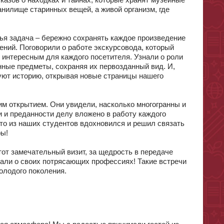
казов о находках и тайнах, которые хранят музейные
ранилище старинных вещей, а живой организм, где
чья задача – бережно сохранять каждое произведение
ний. Поговорили о работе экскурсовода, который
 интересным для каждого посетителя. Узнали о роли
нные предметы, сохраняя их первозданный вид. И,
дуют историю, открывая новые страницы нашего
им открытием. Они увидели, насколько многогранны и
и и преданности делу вложено в работу каждого
-то из наших студентов вдохновился и решил связать
ры!
от замечательный визит, за щедрость в передаче
азали о своих потрясающих профессиях! Такие встречи
олодого поколения.