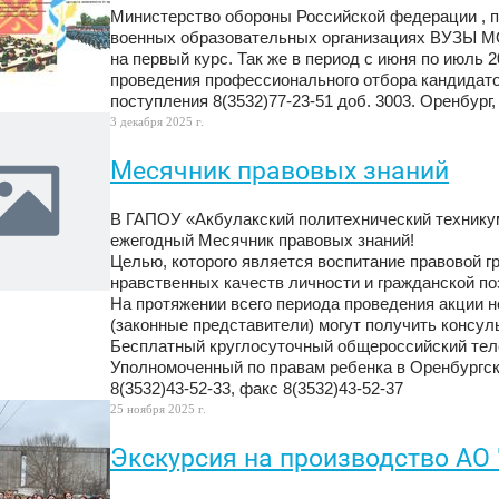
Министерство обороны Российской федерации , п
военных образовательных организациях ВУЗЫ МО
на первый курс. Так же в период с июня по июль 
проведения профессионального отбора кандидато
поступления 8(3532)77-23-51 доб. 3003. Оренбург,
3 декабря 2025 г.
Месячник правовых знаний
В ГАПОУ «Акбулакский политехнический техникум»
ежегодный Месячник правовых знаний!
Целью, которого является воспитание правовой г
нравственных качеств личности и гражданской по
На протяжении всего периода проведения акции 
(законные представители) могут получить консул
Бесплатный круглосуточный общероссийский тел
Уполномоченный по правам ребенка в Оренбургской 
8(3532)43-52-33, факс 8(3532)43-52-37
25 ноября 2025 г.
Экскурсия на производство АО 