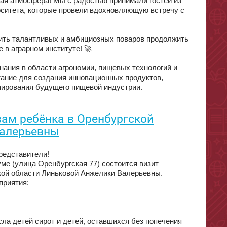
ая атмосфера! Мы с радостью принимали гостей из
рситета, которые провели вдохновляющую встречу с
сить талантливых и амбициозных поваров продолжить
 в аграрном институте! 🚀
знания в области агрономии, пищевых технологий и
тание для создания инновационных продуктов,
рмирования будущего пищевой индустрии.
вам ребёнка в Оренбургской
Валерьевны
редставители!
ме (улица Оренбургская 77) состоится визит
кой области Линьковой Анжелики Валерьевны.
приятия:
ла детей сирот и детей, оставшихся без попечения