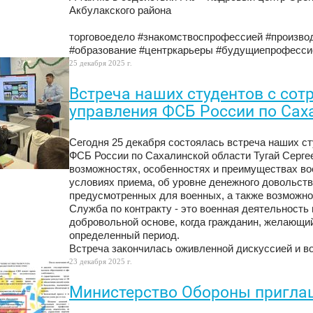
Акбулакского района
торговоедело #знакомствоспрофессией #произво
#образование #центркарьеры #будущиепрофесси
25 декабря 2025 г.
Встреча наших студентов с со
управления ФСБ России по Сах
Сегодня 25 декабря состоялась встреча наших с
ФСБ России по Сахалинской области Тугай Серге
возможностях, особенностях и преимуществах вое
условиях приема, об уровне денежного довольств
предусмотренных для военных, а также возможно
Служба по контракту - это военная деятельность
добровольной основе, когда гражданин, желающий
определенный период.
Встреча закончилась оживленной дискуссией и в
23 декабря 2025 г.
Министерство Обороны пригла