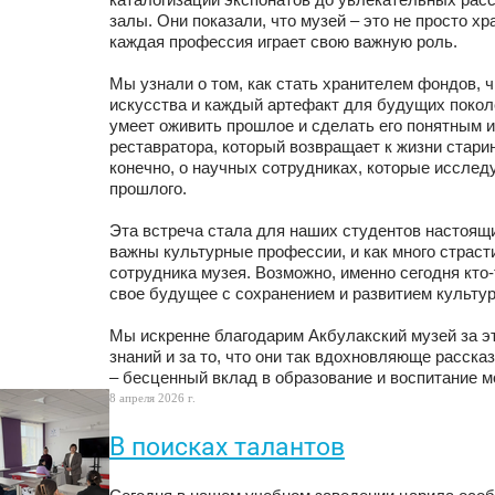
каталогизации экспонатов до увлекательных расс
залы. Они показали, что музей – это не просто х
каждая профессия играет свою важную роль.
Мы узнали о том, как стать хранителем фондов, 
искусства и каждый артефакт для будущих поколе
умеет оживить прошлое и сделать его понятным и
реставратора, который возвращает к жизни стари
конечно, о научных сотрудниках, которые иссле
прошлого.
Эта встреча стала для наших студентов настоящ
важны культурные профессии, и как много страст
сотрудника музея. Возможно, именно сегодня кто
свое будущее с сохранением и развитием культу
Мы искренне благодарим Акбулакский музей за эт
знаний и за то, что они так вдохновляюще расск
– бесценный вклад в образование и воспитание м
8 апреля 2026 г.
В поисках талантов