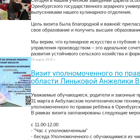
Сегодня в нашем учебном заведении царила особ
Оренбургского государственного аграрного униве
выпускниками нашего кулинарного отделения.
Цель визита была благородной и важной: пригла
свое образование и получить высшее образование
Мы верим, что кулинарное искусство и глубокие 
управления производством – это идеальное соче
развития устойчивого сельского хозяйства и фо
19 марта 2026 г.
Визит уполномоченного по пра
области Линьковой Анжелики 
Уважаемые обучающиеся, родители и законные п
31 марта в Акбулакском политехническом технику
уполномоченного по правам ребёнка в Оренбургс
В рамках визита запланированы следующие меро
с 11.00-12.00
- "Час с уполномоченным"
- беседа Уполномоченного с обучающимися из чис