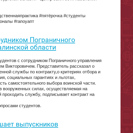
дственнаяпрактика #пятёрочка #студенты
оналы #гапоуапт
трудником Пограничного
алинской области
тудентов с сотрудником Пограничного управления
ем Викторовичем. Представитель рассказал о
нной службы по контракту,о критериях отбора и
ия, социальных гарантиях и льготах,
сть самостоятельного выбора воинской части.
 в вооруженных силах, осуществляемая на
 проходить службу, подписывает контракт на
опросами студентов.
шает выпускников