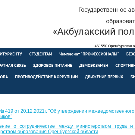
Государственное а
образова
«Акбулакский пол
461550 Оренбургская об
+7 (35335) 
ИТУРИЕНТУ
СТУДЕНТАМ
Чемпионат "ПРОФЕССИОНАЛЫ"
БЕЗ
РАТНАЯ СВЯЗЬ
ЗДОРОВОЕ ПИТАНИЕ
ДЕМОЭКЗАМЕН
СПОРТИВН
ОЛА
ПРОТИВОДЕЙСТВИЕ КОРРУПЦИИ
ДВИЖЕНИЕ ПЕРВЫХ
Б
№ 419 от 20.12.2021г. "Об утверждении межведомственного
иков"
ение о сотрудничестве между министерством труда и 
рством образования Оренбургской области