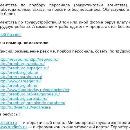
Агентства по подбору персонала (рекрутинговые агентства
работодателями, заказы на поиск и отбор персонала. Обязательств 
не берет.
Агентства по трудоустройству. В той или иной форме берут плату
трудоустройстве. А компаниям-работодателям предлагаются беспла
вой бизнес!
т в помощь соискателю
кансий, размещение резюме, подбор персонала, советы по трудоус
http://neuvoo.ru/
http://neuvoo.ru/
http://orenburg.rabota.ru/
http://orenburg.superjob.ru/
ttp://orenburg.job.ru/
ttp://oren.rosrabota.ru/
ttp://www.careerjet.ru/
http://orenburg.hh.ru/
http://www.futuretoday.ru/vacancies/list
http://orenburg.rabotavgorode.ru/
ttp://orenburg.zarplata.ru/
http://orenburg.ore.slando.ru/rabota/
http://trudvsem.ru/vacancies/
 ресурсы:
szn.orb.ru
— интерактивный портал Министерства труда и занятости
www.trudinfo.ru
— информационно-аналитический портал Территориа