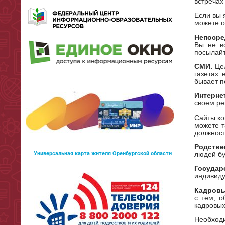
встречах
Если вы 
можете о
Непосре
Вы не в
посылайт
СМИ.
Цел
газетах
бывает п
Интернет
своем ре
Сайты ко
можете т
должност
Родстве
Универсальная карта жителя Оренбургской области
людей бу
Государ
индивиду
Кадровы
с тем, 
кадровых
Необходи