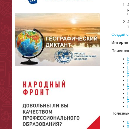
Создай с
Интерне
Поиск ва
h
h
h
h
Полезные