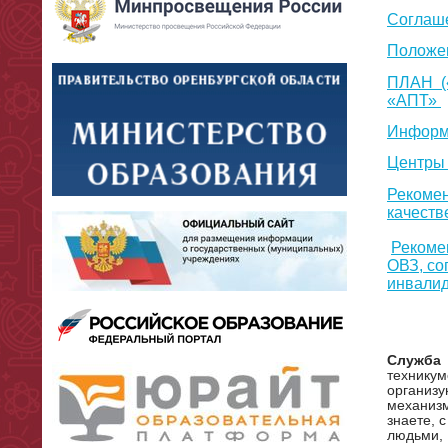
Соглаше
Положен
ПЛАН (
«АПТ»
Информа
Центры 
Рекомен
качеств
Рекоме
ОВЗ, со
инвалид
Эфф
Служба 
техникум
организу
механизм
знаете, 
людьми, 