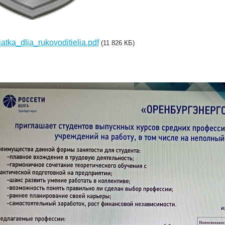
atka_dlia_rukovoditielia.pdf
(11 826 КБ)