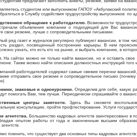
 студентам предлагают заполнить анкеты, резюме, заявки на вакан
являетесь студентом или выпускником ГАПОУ «Акбулакский политех
братиться в Службу содействия трудоустройству выпускников по адр
дственное обращение к работодателю.
Возможности трудоустрой
стречали объявления компании о подходящей для Вас вакансии
е свои резюме, лучше с сопроводительными письмами.
ый ряд газет и журналов регулярно публикуют вакансии, в том чи
 есть раздел, посвященный построению карьеры. В нем проясня
олезно узнать, кто есть кто на рынке, и выбрать компанию, в которо
.
На сайтах можно не только найти вакансии, но и оставить свое
гионе. Также можно найти описания должностных инструкций того 
мпаний-работодателей содержат самые свежие перечни вакансий, 
акже отправить свое резюме и сопроводительное письмо (почему 
и).
нники, знакомые и однокурсники.
Определив для себя, какую ра
дут помогать Вам, тем лучше. Периодически спрашивайте о ваканси
ственные центры занятости.
Здесь Вы сможете воспользов
альную консультацию, пройти профтестирование. Услуги государс
е агентства.
Большинство кадровых агентств заинтересовано в п
обладая опытом работы от года и законченным высшим образова
 агентств.
мо помнить, что существует два основных типы кадровых агентств: