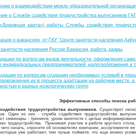
ние о взаимодействии между образовательной организаци
ие о Службе содействия трудоустройства выпускников Г
«Дорожная карта») работы Службы содействия трудоуст
ция о вакансиях от ГКУ "Центр занятости населения Акбу
занятости населения России Вакансии, работа, кадры
дации по вопросам видов деятельности, оформления самоз
е индивидуальных предпринимателей, налогообложения и т.
ндации по вопросам создания необходимых условий в проце
провождения их в процессе адаптации на рабочем месте, а 
ностью и разных нозологических групп
ективные способы поиска рабо
содействия трудоустройства выпускников.
Существует неско
ов. Один из них - служба содействия трудоустройства выпускн
ют семинары - тренинги, уроки занятости с целью информирования
ах трудоустройства. Принимая участие в работе круглого стола,
с чего начать, спросите об основателях компании, ассортименте 
которые уже работают, тем лучше поймете, что еще можно усовер