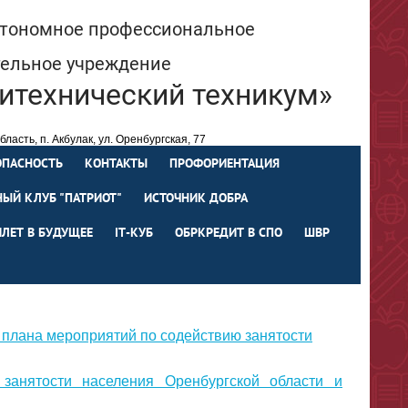
втономное профессиональное
тельное учреждение
итехнический техникум»
ласть, п. Акбулак, ул. Оренбургская, 77
spo66@ mail.orb.ru
219-64
ОПАСНОСТЬ
КОНТАКТЫ
ПРОФОРИЕНТАЦИЯ
ЫЙ КЛУБ "ПАТРИОТ"
ИСТОЧНИК ДОБРА
ИЛЕТ В БУДУЩЕЕ
IТ-КУБ
ОБРКРЕДИТ В СПО
ШВР
 плана мероприятий по содействию занятости
занятости населения Оренбургской области и