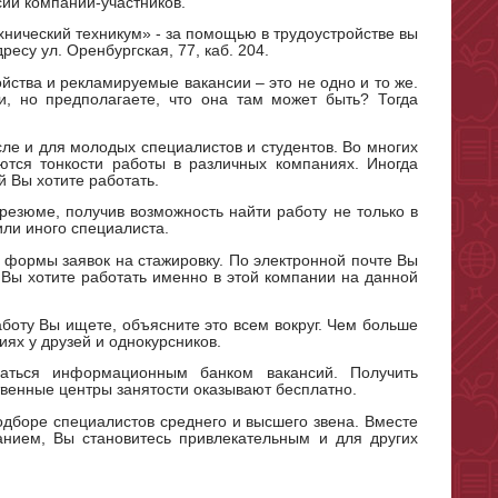
сии компаний-участников.
нический техникум» - за помощью в трудоустройстве вы
есу ул. Оренбургская, 77, каб. 204.
ства и рекламируемые вакансии – это не одно и то же.
, но предполагаете, что она там может быть? Тогда
сле и для молодых специалистов и студентов. Во многих
ются тонкости работы в различных компаниях. Иногда
й Вы хотите работать.
 резюме, получив возможность найти работу не только в
или иного специалиста.
формы заявок на стажировку. По электронной почте Вы
Вы хотите работать именно в этой компании на данной
боту Вы ищете, объясните это всем вокруг. Чем больше
ях у друзей и однокурсников.
аться информационным банком вакансий. Получить
твенные центры занятости оказывают бесплатно.
одборе специалистов среднего и высшего звена. Вместе
нием, Вы становитесь привлекательным и для других