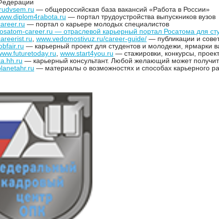
Федерации
trudvsem.ru
— общероссийская база вакансий «Работа в России»
www.diplom4rabota.ru
— портал трудоустройства выпускников вузов
career.ru
— портал о карьере молодых специалистов
rosatom-career.ru — отраслевой карьерный портал Росатома для ст
areerist.ru
,
www.vedomostivuz.ru/career-guide/
— публикации и совет
obfair.ru
— карьерный проект для студентов и молодежи, ярмарки в
www.futuretoday.ru
,
www.start4you.ru
— стажировки, конкурсы, проек
ka.hh.ru
— карьерный консультант. Любой желающий может получить
planetahr.ru
— материалы о возможностях и способах карьерного р