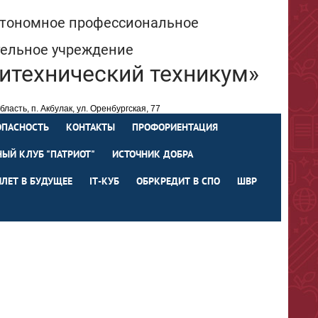
втономное профессиональное
тельное учреждение
итехнический техникум»
ласть, п. Акбулак, ул. Оренбургская, 77
spo66@ mail.orb.ru
219-64
ОПАСНОСТЬ
КОНТАКТЫ
ПРОФОРИЕНТАЦИЯ
ЫЙ КЛУБ "ПАТРИОТ"
ИСТОЧНИК ДОБРА
ИЛЕТ В БУДУЩЕЕ
IТ-КУБ
ОБРКРЕДИТ В СПО
ШВР