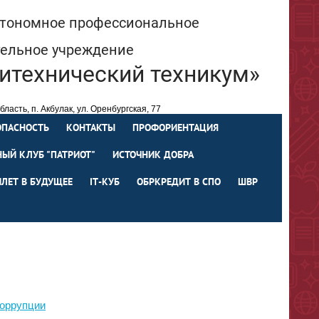
втономное профессиональное
тельное учреждение
итехнический техникум»
ласть, п. Акбулак, ул. Оренбургская, 77
spo66@ mail.orb.ru
219-64
ОПАСНОСТЬ
КОНТАКТЫ
ПРОФОРИЕНТАЦИЯ
ЫЙ КЛУБ "ПАТРИОТ"
ИСТОЧНИК ДОБРА
ИЛЕТ В БУДУЩЕЕ
IТ-КУБ
ОБРКРЕДИТ В СПО
ШВР
коррупции