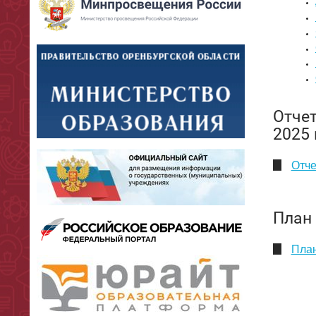
Отчет
2025 
Отче
План 
План