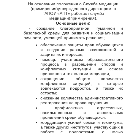
На основании положения о Службе медиации
(примирения)утвержденного директором в
ГАПОУ «АПТ» работает служба
медиации(примирения).
Основные цели:
- создание благоприятной, гуманной и
безопасной среды для развития и социализации
личности, умеющей принимать решения;
обеспечение защиты прав обучающихся
и создание равных возможностей и
защиты их интересов;
помощь участникам образовательного
процесса в разрешении споров и
конфликтных ситуаций на основе
принципов и технологии медиации;
сокращение общего количества
конфликтных ситуаций, в которые
вовлекаются подростки, а также их
остроты;
снижение количества административного
реагирования на правонарушения;
профилактика агрессивных,
насильственных и асоциальных
проявлений среди обучающихся;
координация усилий семьи и техникума,
а также других институтов, участвующих в
работе с подростками, с целью