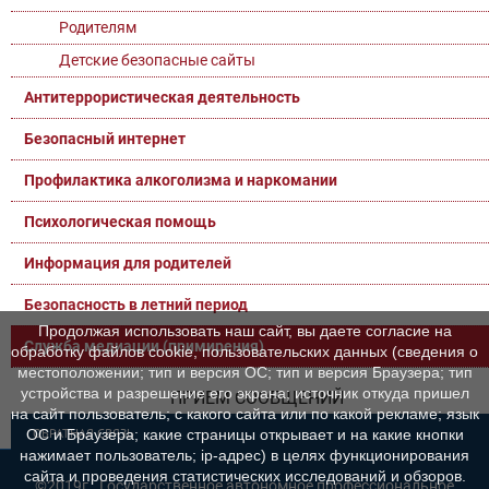
Родителям
Детские безопасные сайты
Антитеррористическая деятельность
Безопасный интернет
Профилактика алкоголизма и наркомании
Психологическая помощь
Информация для родителей
Безопасность в летний период
Продолжая использовать наш сайт, вы даете согласие на
Служба медиации (примирения)
обработку файлов cookie, пользовательских данных (сведения о
местоположении; тип и версия ОС; тип и версия Браузера; тип
устройства и разрешение его экрана; источник откуда пришел
ПРИЕМ СООБЩЕНИЙ
на сайт пользователь; с какого сайта или по какой рекламе; язык
ОБРАТНАЯ СВЯЗЬ
ОС и Браузера; какие страницы открывает и на какие кнопки
нажимает пользователь; ip-адрес) в целях функционирования
сайта и проведения статистических исследований и обзоров.
©2019г., Государственное автономное профессиональное