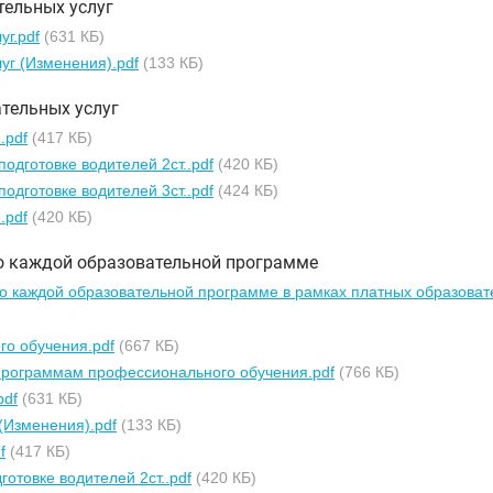
тельных услуг
уг.pdf
(631 КБ)
уг (Изменения).pdf
(133 КБ)
тельных услуг
.pdf
(417 КБ)
одготовке водителей 2ст..pdf
(420 КБ)
одготовке водителей 3ст..pdf
(424 КБ)
.pdf
(420 КБ)
о каждой образовательной программе
 каждой образовательной программе в рамках платных образовате
о обучения.pdf
(667 КБ)
программам профессионального обучения.pdf
(766 КБ)
pdf
(631 КБ)
(Изменения).pdf
(133 КБ)
f
(417 КБ)
отовке водителей 2ст..pdf
(420 КБ)