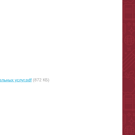
льных услуг.pdf
(872 КБ)