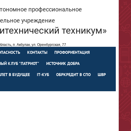
втономное профессиональное
тельное учреждение
итехнический техникум»
ласть, п. Акбулак, ул. Оренбургская, 77
spo66@ mail.orb.ru
219-64
ОПАСНОСТЬ
КОНТАКТЫ
ПРОФОРИЕНТАЦИЯ
ЫЙ КЛУБ "ПАТРИОТ"
ИСТОЧНИК ДОБРА
ИЛЕТ В БУДУЩЕЕ
IТ-КУБ
ОБРКРЕДИТ В СПО
ШВР