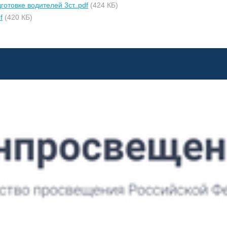
отовке водителей 3ст..pdf
(424 КБ)
f
(420 КБ)