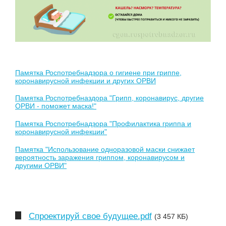
Памятка Роспотребнадзора о гигиене при гриппе,
коронавирусной инфекции и других ОРВИ
Памятка Роспотребназдора "Грипп, коронавирус, другие
ОРВИ - поможет маска!"
Памятка Роспотребнадзора "Профилактика гриппа и
коронавирусной инфекции"
Памятка "Использование одноразовой маски снижает
вероятность заражения гриппом, коронавирусом и
другими ОРВИ"
Спроектируй свое будущее.pdf
(3 457 КБ)