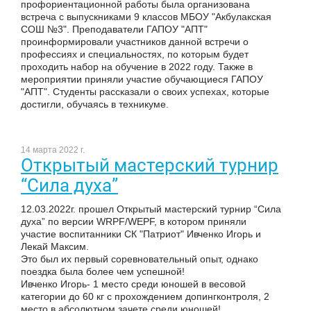
профориентационной работы была организована
встреча с выпускниками 9 классов МБОУ "Акбулакская
СОШ №3". Преподаватели ГАПОУ "АПТ"
проинформировали участников данной встречи о
профессиях и специальностях, по которым будет
проходить набор на обучение в 2022 году. Также в
мероприятии приняли участие обучающиеся ГАПОУ
"АПТ". Студенты рассказали о своих успехах, которые
достигли, обучаясь в техникуме.
14 марта 2022 г.
Открытый мастерский турнир
“Сила духа”
12.03.2022г. прошел Открытый мастерский турнир “Сила
духа” по версии WRPF/WEPF, в котором приняли
участие воспитанники СК "Патриот" Ивченко Игорь и
Лекай Максим.
Это был их первый соревновательный опыт, однако
поездка была более чем успешной!
Ивченко Игорь- 1 место среди юношей в весовой
категории до 60 кг с прохождением допингконтроля, 2
место в абсолютном зачете среди юношей!