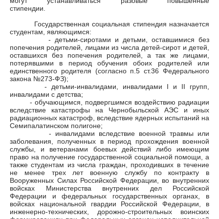
могут устанавливаться разовые повышенные
стипендии.
Государственная социальная стипендия назначается
студентам, являющимся:
- детьми-сиротами и детьми, оставшимися без
попечения родителей, лицами из числа детей-сирот и детей,
оставшихся без попечения родителей, а так же лицами,
потерявшими в период обучения обоих родителей или
единственного родителя (согласно п.5 ст.36 Федерального
закона №273-ФЗ);
- детьми-инвалидами, инвалидами I и II групп,
инвалидами с детства;
- обучающимся, подвергшимся воздействию радиации
вследствие катастрофы на Чернобыльской АЭС и иных
радиационных катастроф, вследствие ядерных испытаний на
Семипалатинском полигоне;
- инвалидами вследствие военной травмы или
заболевания, полученных в период прохождения военной
службы, и ветеранами боевых действий либо имеющим
право на получение государственной социальной помощи, а
также студентам из числа граждан, проходивших в течение
не менее трех лет военную службу по контракту в
Вооруженных Силах Российской Федерации, во внутренних
войсках Министерства внутренних дел Российской
Федерации и федеральных государственных органах, в
войсках национальной гвардии Российской Федерации, в
инженерно-технических, дорожно-строительных воинских