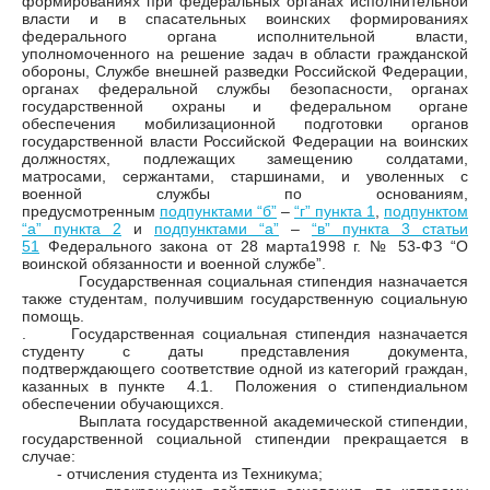
формированиях при федеральных органах исполнительной
власти и в спасательных воинских формированиях
федерального органа исполнительной власти,
уполномоченного на решение задач в области гражданской
обороны, Службе внешней разведки Российской Федерации,
органах федеральной службы безопасности, органах
государственной охраны и федеральном органе
обеспечения мобилизационной подготовки органов
государственной власти Российской Федерации на воинских
должностях, подлежащих замещению солдатами,
матросами, сержантами, старшинами, и уволенных с
военной службы по основаниям,
предусмотренным
подпунктами “б”
–
“г” пункта 1
,
подпунктом
“а” пункта 2
и
подпунктами “а”
–
“в” пункта 3 статьи
51
Федерального закона от 28 марта1998 г. № 53-ФЗ “О
воинской обязанности и военной службе”.
Государственная социальная стипендия назначается
также студентам, получившим государственную социальную
помощь.
. Государственная социальная стипендия назначается
студенту с даты представления документа,
подтверждающего соответствие одной из категорий граждан,
казанных в пункте 4.1. Положения о стипендиальном
обеспечении обучающихся.
Выплата государственной академической стипендии,
государственной социальной стипендии прекращается в
случае:
- отчисления студента из Техникума;